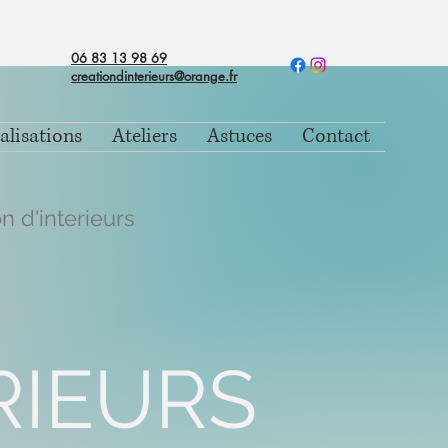
06 83 13 98 69
creationdinterieurs@orange.fr
alisations
Ateliers
Astuces
Contact
n d'interieurs
RIEURS