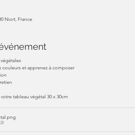
00 Niort, France
l'événement
 végétales
les couleurs et apprenez à composer
ion
retien
 votre tableau végétal 30 x 30cm
tal
.png
KB