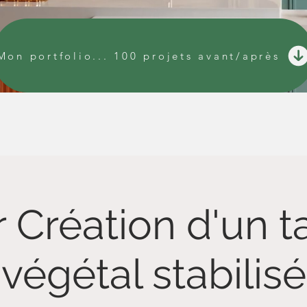
Mon portfolio... 100 projets avant/après
r Création d'un 
végétal stabilisé