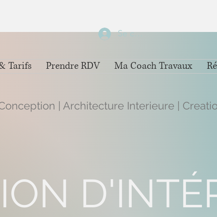
Se connecter
& Tarifs
Prendre RDV
Ma Coach Travaux
Ré
Conception | Architecture Interieure | Creatio
ION D'INTÉ