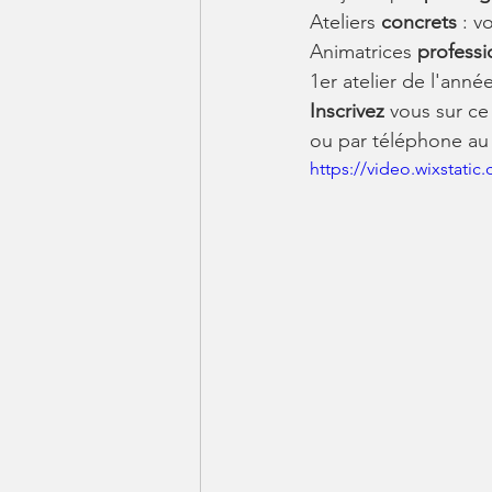
Ateliers 
concrets 
: v
Animatrices 
professi
1er atelier de l'année
Inscrivez 
vous sur ce
ou par téléphone au
https://video.wixstat