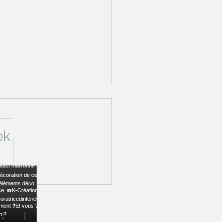
ek
ouveau véhicule pour
endre chez vous