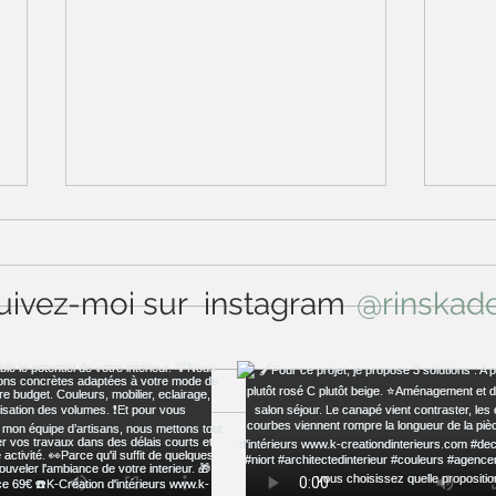
uivez-moi sur instagram
@rinskad
Ca fait plaisir
Un n
me r