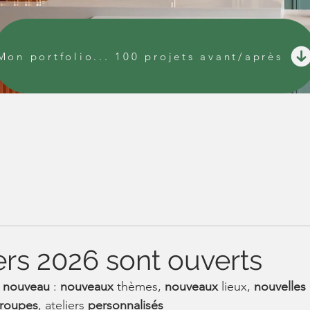
Mon portfolio... 100 projets avant/après
ers 2026 sont ouverts
 
nouveau 
: 
nouveaux 
thèmes, 
nouveaux 
lieux, 
nouvelles 
groupes
, ateliers 
personnalisés