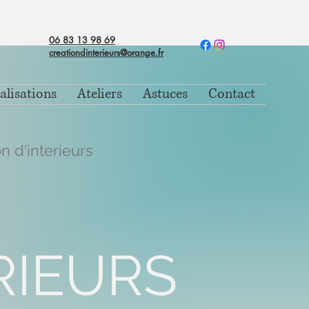
06 83 13 98 69
creationdinterieurs@orange.fr
alisations
Ateliers
Astuces
Contact
n d'interieurs
RIEURS