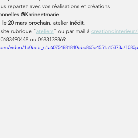
ous repartez avec vos réalisations et créations
onnelles @Karineetmarie
 
le 20 mars prochain
, atelier 
inédit
.
 site rubrique "
ateliers
" ou par mail à 
creationdinterieu
 0683490448 ou 0683139869
ic.com/video/1e0beb_c1a60754881840bba865e4551a15373a/1080