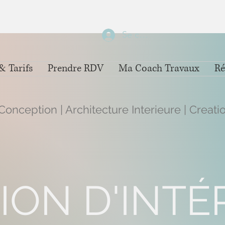
Se connecter
& Tarifs
Prendre RDV
Ma Coach Travaux
Ré
Conception | Architecture Interieure | Creatio
ION D'INTÉ